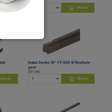
Offerte
Offerte
vragen
aanvragen
tuk
Inaba Denko SF-77-500-B flexibele
goot
2077380
Offerte
Offerte
vragen
aanvragen