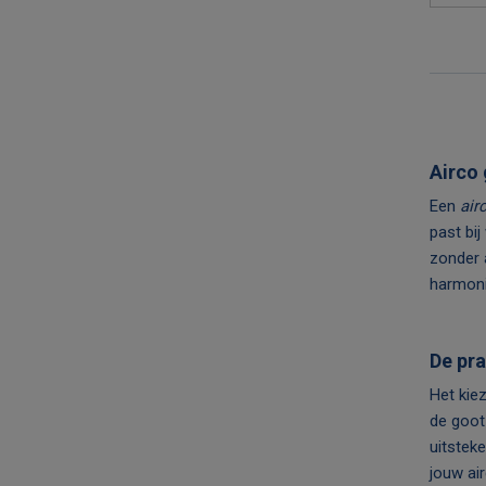
Airco 
Een
air
past bi
zonder 
harmoni
De pra
Het kie
de goot
uitstek
jouw ai