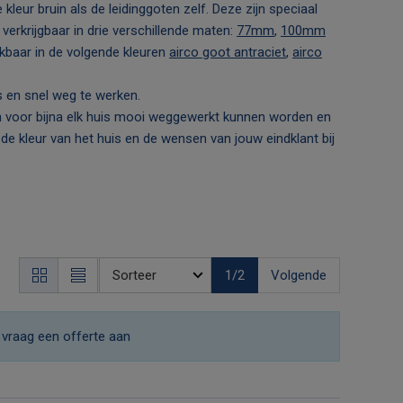
leur bruin als de leidinggoten zelf. Deze zijn speciaal
verkrijgbaar in drie verschillende maten:
77mm
,
100mm
baar in de volgende kleuren
airco goot antraciet
,
airco
s en snel weg te werken.
n voor bijna elk huis mooi weggewerkt kunnen worden en
 de kleur van het huis en de wensen van jouw eindklant bij
1
/2
Volgende
f
vraag een offerte aan