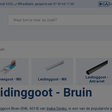
D
anaf €250,-
Afhaalbalie, geopend van 07:30 tot 17:00
uin
Leidinggoot -
nengoot - Wit
Leidinggoot - Wit
Antraciet
idinggoot - Bruin
inggoot - Ivoor
Toebehoren
inggoot Bruin (RAL 6014) van
Inaba Denko
, is een van de populairste