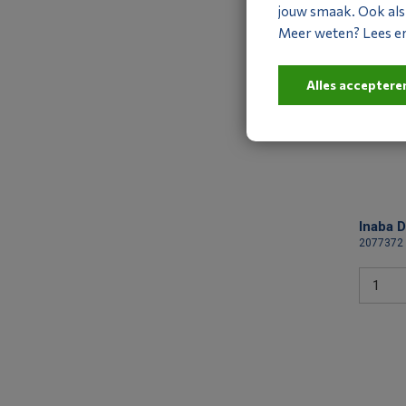
2077360
jouw smaak. Ook als j
Meer weten? Lees er 
Alles acceptere
Inaba 
2077372