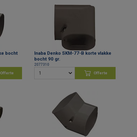
ke bocht
Inaba Denko SKM-77-B korte vlakke
bocht 90 gr.
2077310
Offerte
Offerte
vragen
aanvragen