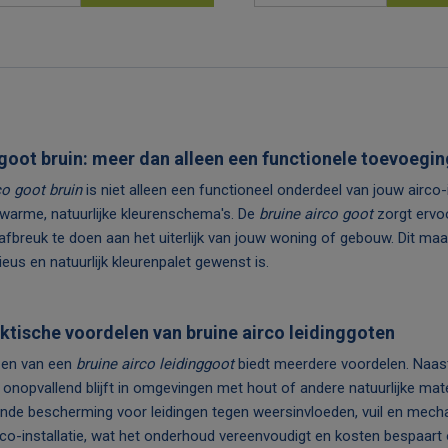
aanvragen
aan
goot bruin: meer dan alleen een functionele toevoegin
co goot bruin
is niet alleen een functioneel onderdeel van jouw airco-i
j warme, natuurlijke kleurenschema's. De
bruine airco goot
zorgt ervoo
afbreuk te doen aan het uiterlijk van jouw woning of gebouw. Dit maa
eus en natuurlijk kleurenpalet gewenst is.
ktische voordelen van bruine airco leidinggoten
zen van een
bruine airco leidinggoot
biedt meerdere voordelen. Naast
 onopvallend blijft in omgevingen met hout of andere natuurlijke mat
ende bescherming voor leidingen tegen weersinvloeden, vuil en mecha
rco-installatie, wat het onderhoud vereenvoudigt en kosten bespaart 