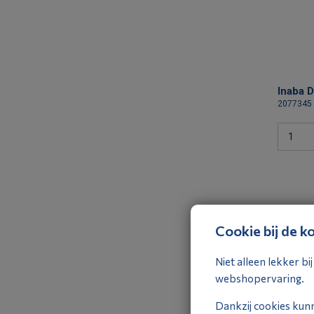
Inaba 
2077345
Cookie bij de ko
Niet alleen lekker b
webshopervaring.
Inaba 
verloo
Dankzij cookies kun