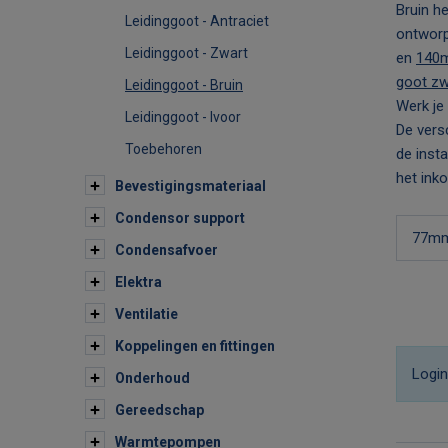
Bruin he
Leidinggoot - Antraciet
ontworp
Leidinggoot - Zwart
en
140
goot zw
Leidinggoot - Bruin
Werk j
Leidinggoot - Ivoor
De vers
Toebehoren
de insta
het ink
Bevestigingsmateriaal
Condensor support
77m
Condensafvoer
Elektra
Ventilatie
Koppelingen en fittingen
Login
Onderhoud
Gereedschap
Warmtepompen