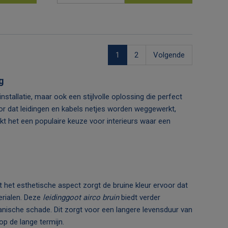
vragen
aanvragen
1
2
Volgende
g
nstallatie, maar ook een stijlvolle oplossing die perfect
r dat leidingen en kabels netjes worden weggewerkt,
kt het een populaire keuze voor interieurs waar een
 het esthetische aspect zorgt de bruine kleur ervoor dat
erialen. Deze
leidinggoot airco bruin
biedt verder
nische schade. Dit zorgt voor een langere levensduur van
op de lange termijn.