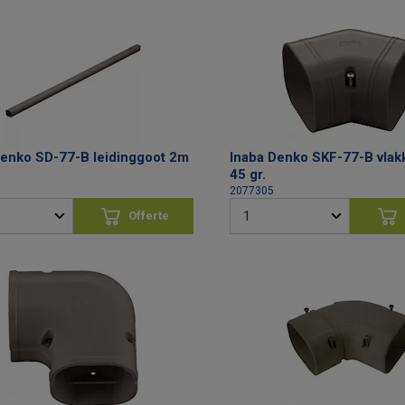
Denko SD-77-B leidinggoot 2m
Inaba Denko SKF-77-B vlak
45 gr.
2077305
Offerte
aanvragen
aan