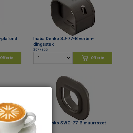
-plafond
Inaba Denko SJ-77-B verbin­
dingsstuk
2077355
Offerte
Offerte
vragen
aanvragen
k
Inaba Denko SWC-77-B muurrozet
2077370