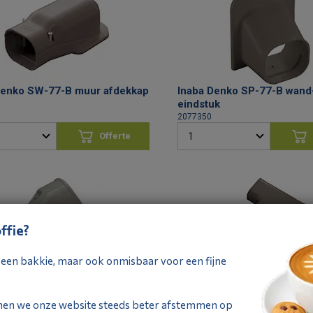
Denko SW-77-B muur afdekkap
Inaba Denko SP-77-B wand
eindstuk
2077350
Offerte
aanvragen
aan
ffie?
ij een bakkie, maar ook onmisbaar voor een fijne
Denko SDR-100-77-B
Inaba Denko ST-77-B T-stu
pstuk
2077365
nen we onze website steeds beter afstemmen op