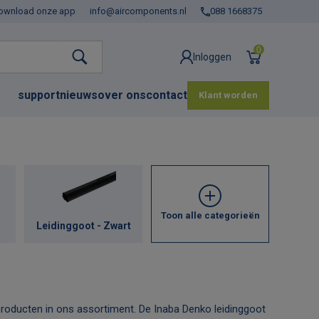
ownload onze app
info@aircomponents.nl
088 1668375
0
Inloggen
support
nieuws
over ons
contact
Klant worden
Toon alle categorieën
Leidinggoot - Zwart
Leidinggoot - Bruin
 producten in ons assortiment. De Inaba Denko leidinggoot