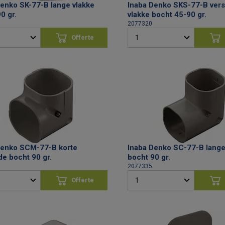
Denko SK-77-B lange vlakke
Inaba Denko SKS-77-B vers
0 gr.
vlakke bocht 45-90 gr.
2077320
Offerte
aanvragen
aan
Denko SCM-77-B korte
Inaba Denko SC-77-B lange
de bocht 90 gr.
bocht 90 gr.
2077335
Offerte
aanvragen
aan