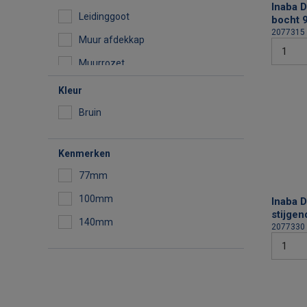
Inaba 
Leidinggoot
bocht 9
2077315
Muur afdekkap
Muurrozet
Sok
Kleur
Sprongbocht
Bruin
Stijgende bocht
Kenmerken
T-stuk
77mm
Verbindingsstuk
100mm
Inaba 
Verloopstuk
stijgen
140mm
Verstelbare vlakke bocht
2077330
Vlakke bocht
Wand-plafond eindstuk