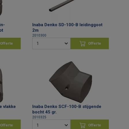
in­
Inaba Denko SD-100-B leidinggoot
ot
2m
2010300
Offerte
Offerte
vragen
aanvragen
e vlakke
Inaba Denko SCF-100-B stijgende
bocht 45 gr.
2010325
Offerte
Offerte