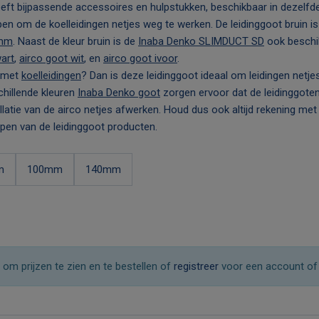
eft bijpassende accessoires en hulpstukken, beschikbaar in dezelfde k
en om de koelleidingen netjes weg te werken. De leidinggoot bruin is 
mm
. Naast de kleur bruin is de
Inaba Denko SLIMDUCT SD
ook beschik
art
,
airco goot wit
, en
airco goot ivoor
.
e met
koelleidingen
? Dan is deze leidinggoot ideaal om leidingen netje
chillende kleuren
Inaba Denko goot
zorgen ervoor dat de leidinggote
llatie van de airco netjes afwerken. Houd dus ook altijd rekening met
open van de leidinggoot producten.
m
100mm
140mm
om prijzen te zien en te bestellen of
registreer
voor een account o