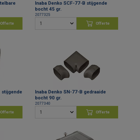
telbare
Inaba Denko SCF-77-B stijgende
bocht 45 gr.
2077325
Offerte
Offerte
vragen
aanvragen
 stijgende
Inaba Denko SN-77-B gedraaide
bocht 90 gr.
2077340
Offerte
Offerte
vragen
aanvragen