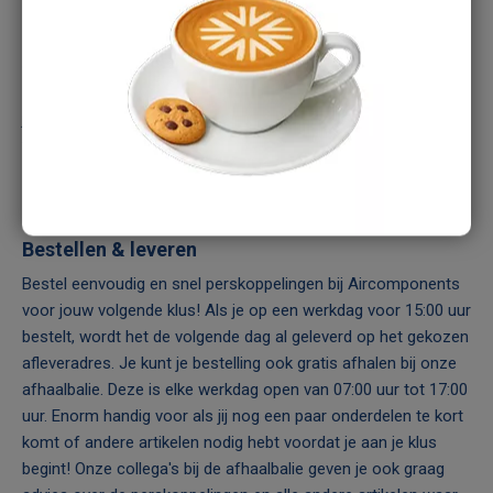
soldeerkoppelingen
aan. Onze soldeerkoppelingen zijn
speciaal ontworpen om een stevige en lekvrije verbinding te
creëren. Van standaard soldeerkoppelingen tot flare
soldeerkoppelingen, je vindt bij ons de juiste koppelingen voor
jouw specifieke vereisten. In ons assortiment hebben we
flare-soldeerkoppelingen van Aircoflare en Danfoss, voor
zowel soldeerkoppelingen als trompetringen.
Bestellen & leveren
Bestel eenvoudig en snel perskoppelingen bij Aircomponents
voor jouw volgende klus! Als je op een werkdag voor 15:00 uur
bestelt, wordt het de volgende dag al geleverd op het gekozen
afleveradres. Je kunt je bestelling ook gratis afhalen bij onze
afhaalbalie. Deze is elke werkdag open van 07:00 uur tot 17:00
uur. Enorm handig voor als jij nog een paar onderdelen te kort
komt of andere artikelen nodig hebt voordat je aan je klus
begint! Onze collega's bij de afhaalbalie geven je ook graag