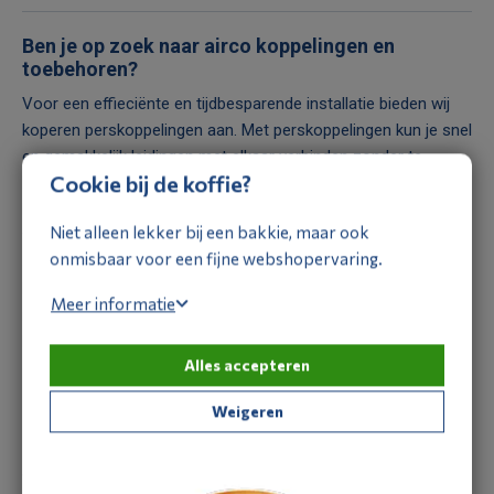
Ben je op zoek naar airco koppelingen en
toebehoren?
Voor een effieciënte en tijdbesparende installatie bieden wij
koperen perskoppelingen
aan. Met perskoppelingen kun je snel
en gemakkelijk leidingen met elkaar verbinden zonder te
Cookie bij de koffie?
hoeven solderen. Onze perskoppelingen zorgen voor een
betrouwbare en lekvrije verbinding en zijn geschikt voor
Niet alleen lekker bij een bakkie, maar ook
verschillende toepassingen, waaronder airconditioning. Ons
onmisbaar voor een fijne webshopervaring.
assortiment biedt perskoppelingen,
flare koppelingen
, sokken,
bochten (45gr. en 90gr.), verloopsokken,
Meer informatie
inschuifverloopsokken, T-stukken, eindkappen, rechte
koppelingen en reparatiekoppelingen. Alle perskoppelingen in
Alles accepteren
ons assortiment zijn van
MaxiPro
en koper gemaakt.
Weigeren
Soldeerkoppelingen bij Aircomponents
Voor duurzame en veilige verbindingen bieden wij ook