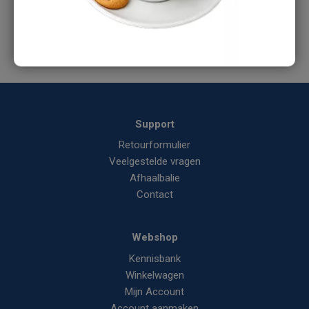
Support
Retourformulier
Veelgestelde vragen
Afhaalbalie
Contact
Webshop
Kennisbank
Winkelwagen
Mijn Account
Account aanmaken