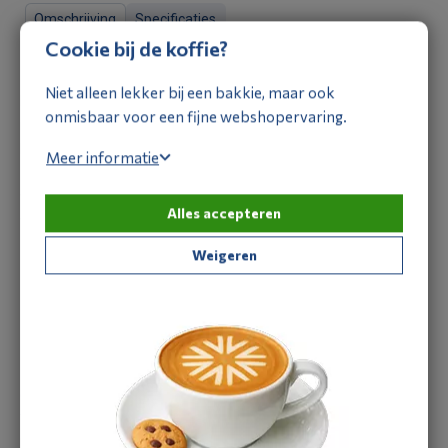
Omschrijving
Specificaties
Cookie bij de koffie?
Omschrijving
Niet alleen lekker bij een bakkie, maar ook
De Jacob kabelwartels IP68 zorgen ervoor dat een kabel die
onmisbaar voor een fijne webshopervaring.
naar een warteldoos loopt veilig wordt bevestigd. De lichtgrijze
kabelwartels hebben een schroefdraadaansluiting M20x1,5,
Meer informatie
schroefdraad lengte 8mm, kabeldiameter 11 t/m 17mm. Ze
worden gebruikt voor algemene toepassingen, in omgevingen
Alles accepteren
waar geen sprake is van extreme omstandigheden.
Weigeren
Heb je een vraag over dit product?
Ons verkoopteam staat je graag te woord:
Tel:
088-1668375
E-mail:
info@aircomponents.nl