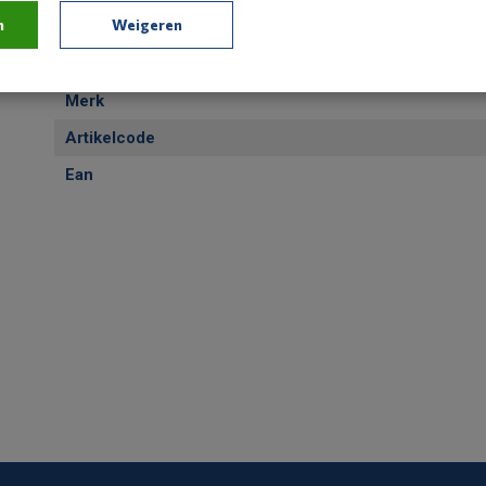
n
Weigeren
Sub Categorie
Type
Merk
Artikelcode
Ean