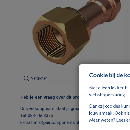
Cookie bij de ko
Vergroten
Niet alleen lekker b
webshopervaring.
Heb je een vraag over dit product?
Dankzij cookies kun
Ons verkoopteam staat je graag te woord:
jouw smaak. Ook als j
Tel:
088-1668375
Meer weten? Lees er 
E-mail:
info@aircomponents.nl