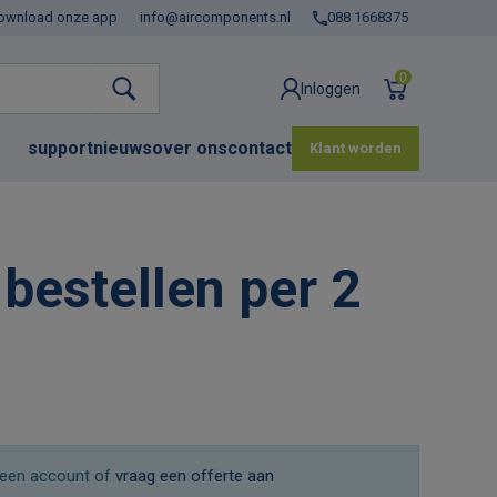
ownload onze app
info@aircomponents.nl
088 1668375
0
Inloggen
support
nieuws
over ons
contact
Klant worden
bestellen per 2
een account of
vraag een offerte aan