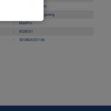
Pers koppelingen
Simple flare koppeling
MaxiPro
8528531
5054826531106