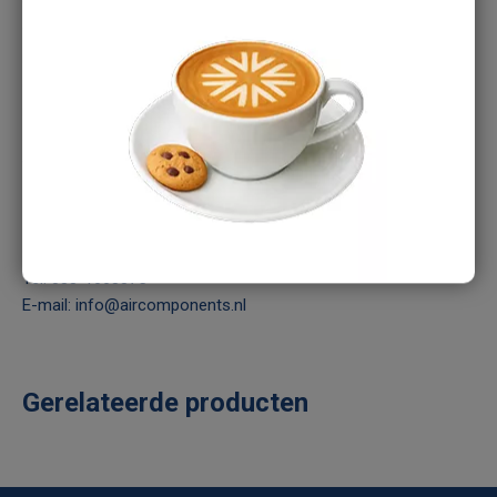
warmwaterbehoefte. De unit is uitgerust met een coaxiale
warmtewisselaar en werkt efficiënt tot -20 °C. Dankzij
invertertechnologie levert het systeem stabiele prestaties met
een laag verbruik. De Navistem 400S-regeling maakt het
mogelijk het systeem nauwkeurig aan te sturen, ook op
afstand via Cozytouch. Het systeem is geschikt voor
verwarming en warm tapwater, met optionele koelmodule.
Heb je een vraag over dit product?
Ons verkoopteam staat je graag te woord:
Tel:
088-1668375
E-mail:
info@aircomponents.nl
Gerelateerde producten