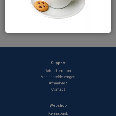
Ons verkoopteam staat je graag te woord:
Tel:
088-1668375
E-mail:
info@aircomponents.nl
Support
Retourformulier
Veelgestelde vragen
Afhaalbalie
Contact
Webshop
Kennisbank