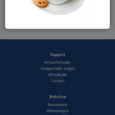
Tel:
088-1668375
E-mail:
info@aircomponents.nl
Support
Retourformulier
Veelgestelde vragen
Afhaalbalie
Contact
Webshop
Kennisbank
Winkelwagen