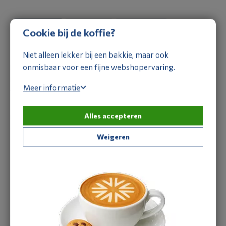
aanvragen
Omschrijving
Specificaties
Documentatie
Cookie bij de koffie?
Omschrijving
Niet alleen lekker bij een bakkie, maar ook
onmisbaar voor een fijne webshopervaring.
Met de Testo 549i meet je eenvoudig hoge en lage drukken in
koelinstallaties. Het compacte design en de draadloze
Meer informatie
verbinding via Bluetooth zorgen voor ultieme flexibiliteit en
snelheid op locatie. De gratis Testo app geeft je real-time
Alles accepteren
inzicht in de prestaties van je installatie. Ideaal voor snelle
diagnoses en professioneel gebruik.
Weigeren
Heb je een vraag over dit product?
Ons verkoopteam staat je graag te woord: