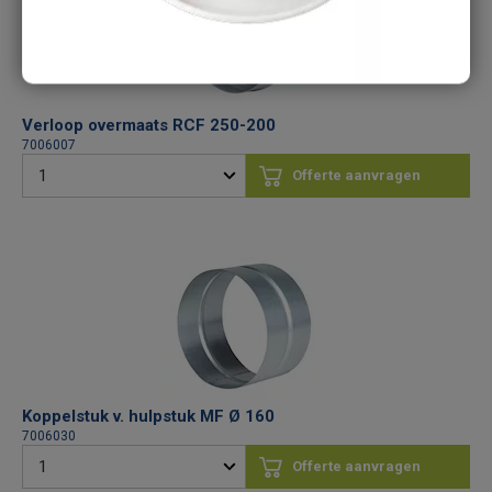
Verloop overmaats RCF 250-200
7006007
Offerte aanvragen
Koppelstuk v. hulpstuk MF Ø 160
7006030
Offerte aanvragen