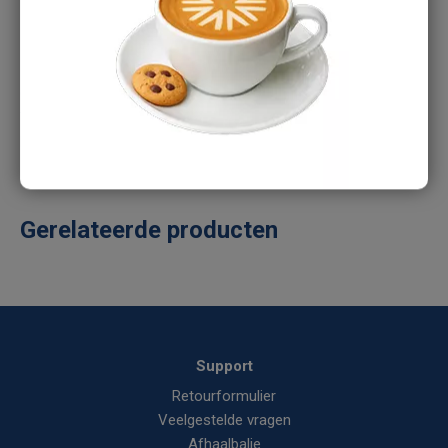
Heb je een vraag over dit product?
Ons verkoopteam staat je graag te woord:
Tel:
088-1668375
E-mail:
info@aircomponents.nl
Gerelateerde producten
Support
Retourformulier
Veelgestelde vragen
Afhaalbalie