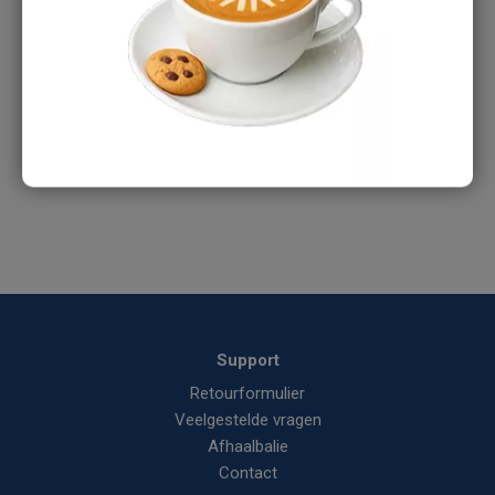
Heb je een vraag over dit product?
Ons verkoopteam staat je graag te woord:
Tel:
088-1668375
E-mail:
info@aircomponents.nl
Support
Retourformulier
Veelgestelde vragen
Afhaalbalie
Contact