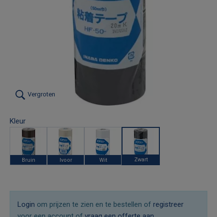
Vergroten
Kleur
Zwart
Bruin
Ivoor
Wit
Login
om prijzen te zien en te bestellen of
registreer
voor een account of
vraag een offerte aan