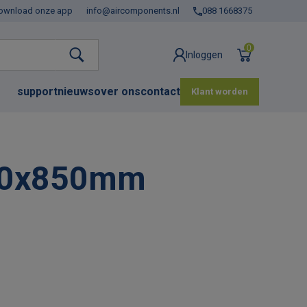
ownload onze app
info@aircomponents.nl
088 1668375
0
Inloggen
support
nieuws
over ons
contact
Klant worden
1150x850mm