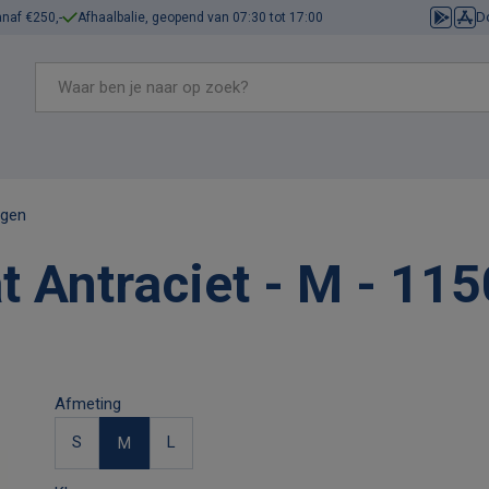
D
anaf €250,-
Afhaalbalie, geopend van 07:30 tot 17:00
ngen
at Antraciet - M - 
Afmeting
S
L
M