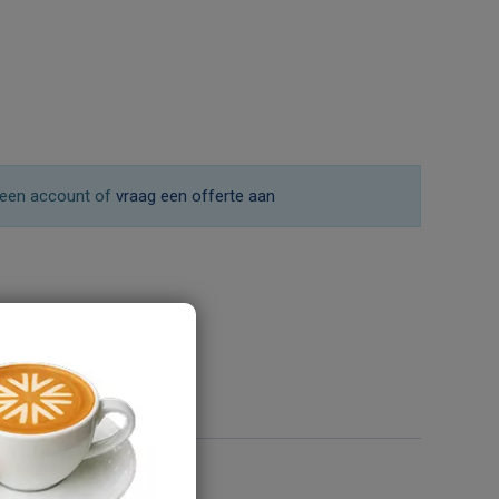
een account of
vraag een offerte aan