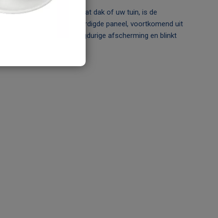
enk aan locaties als een plat dak of uw tuin, is de
ze. Dit met precisie vervaardigde paneel, voortkomend uit
ercoating, belooft een langdurige afscherming en blinkt