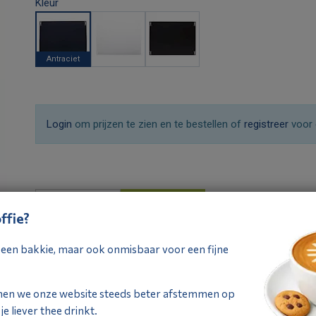
Kleur
Antraciet
Wit
Zwart
Login
om prijzen te zien en te bestellen of
registreer
voor 
Offerte
ffie?
aanvragen
ij een bakkie, maar ook onmisbaar voor een fijne
Omschrijving
Specificaties
nen we onze website steeds beter afstemmen op
Omschrijving
e liever thee drinkt.