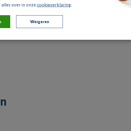
alles over in onze
cookieverklaring
.
Bij een vrijstaande opstelling van de Qventi basisomkasting, d
integratie van een passend achterpaneel een verstandige keu
kwalitatief aluminium en veredeld met een dubbelzijdige poed
n
Weigeren
daarnaast uit in installatiegemak.
en