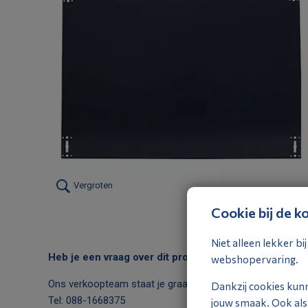
Vergroten
Cookie bij de ko
Niet alleen lekker b
Heb je een vraag over dit product?
webshopervaring.
Ons verkoopteam staat je graag te woord:
Dankzij cookies kun
Tel:
088-1668375
jouw smaak. Ook als j