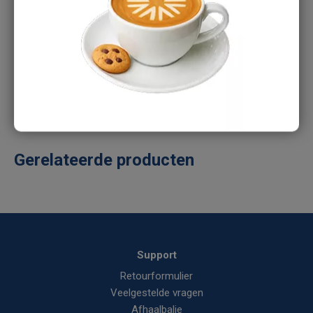
Heb je een vraag over dit product?
Ons verkoopteam staat je graag te woord:
Tel:
088-1668375
E-mail:
info@aircomponents.nl
Gerelateerde producten
Support
Retourformulier
Veelgestelde vragen
Afhaalbalie