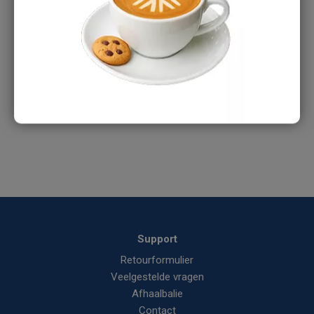
Heb je een vraag over dit product?
Ons verkoopteam staat je graag te woord:
Tel:
088-1668375
E-mail:
info@aircomponents.nl
Support
Retourformulier
Veelgestelde vragen
Afhaalbalie
Contact