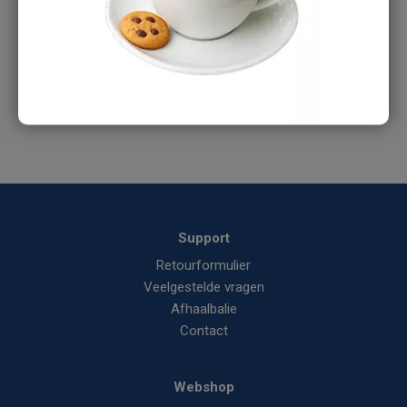
Ons verkoopteam staat je graag te woord:
Tel:
088-1668375
E-mail:
info@aircomponents.nl
Support
Retourformulier
Veelgestelde vragen
Afhaalbalie
Contact
Webshop