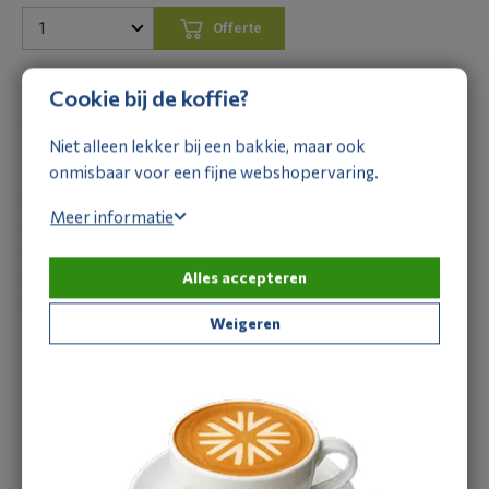
Offerte
aanvragen
Cookie bij de koffie?
Omschrijving
Specificaties
Niet alleen lekker bij een bakkie, maar ook
Omschrijving
onmisbaar voor een fijne webshopervaring.
De Tasco TA771L momentsleutel 1/2" is ontwikkeld voor het
Meer informatie
gecontroleerd vastzetten van 1/2" flareverbindingen in
airconditioning- en warmtepompinstallaties. Een praktisch
Alles accepteren
hulpmiddel voor iedere installateur die kwaliteit en
betrouwbaarheid belangrijk vindt.
Weigeren
Heb je een vraag over dit product?